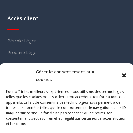
Accès client
Pétrole Léger
Propane Léger
Gérer le consentement aux
Contact
cookies
Pour offrir les meilleures expériences, nous utilisons des technologies
telles que les cookies pour stocker et/ou accéder aux informations des
460, Grand Boulevard
appareils. Le fait de consentir à ces technologies nous permettra de
traiter des données telles que le comportement de navigation ou les ID
L’Île-Perrot (QC) J7V 4X5
uniques sur ce site. Le fait de ne pas consentir ou de retirer son
Tel :
514 453-5766
consentement peut avoir un effet négatif sur certaines caractéristiques
et fonctions.
Fax. : 514 453-4451