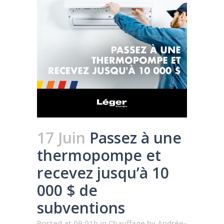
17 Juin
Passez à une
thermopompe et
recevez jusqu’à 10
000 $ de
subventions
Posted at 09:01h
in
Chauffage
by
Andrée-