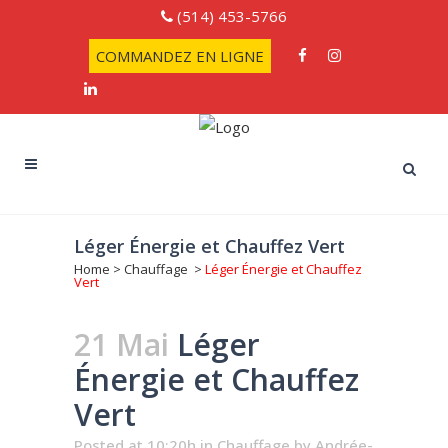
(514) 453-5766
COMMANDEZ EN LIGNE
Léger Énergie et Chauffez Vert
Home
>
Chauffage
>
Léger Énergie et Chauffez
Vert
21 Mai
Léger
Énergie et Chauffez
Vert
Posted at 10:20h
in
Chauffage
by
Andrée-