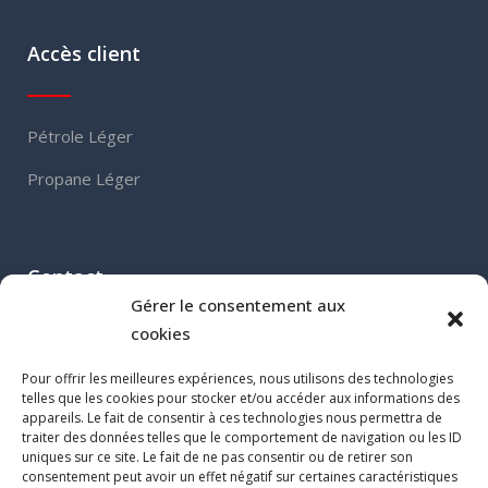
Accès client
Pétrole Léger
Propane Léger
Contact
Gérer le consentement aux
cookies
460, Grand Boulevard
Pour offrir les meilleures expériences, nous utilisons des technologies
L’Île-Perrot (QC) J7V 4X5
telles que les cookies pour stocker et/ou accéder aux informations des
Tel :
514 453-5766
appareils. Le fait de consentir à ces technologies nous permettra de
traiter des données telles que le comportement de navigation ou les ID
Fax. : 514 453-4451
uniques sur ce site. Le fait de ne pas consentir ou de retirer son
info@legerenergie.ca
consentement peut avoir un effet négatif sur certaines caractéristiques